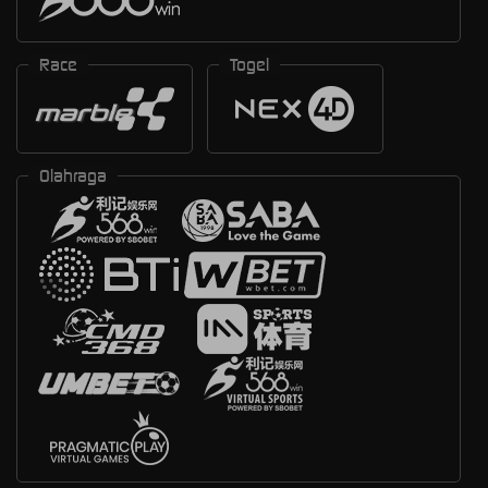
Race
Togel
Olahraga