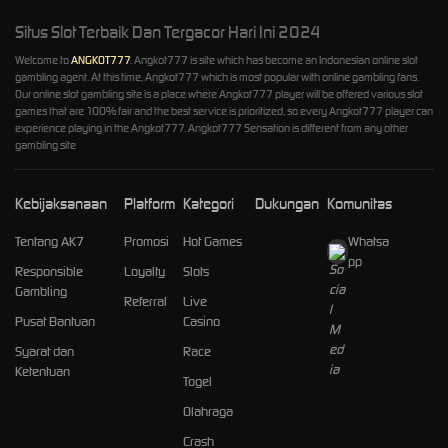
Situs Slot Terbaik Dan Tergacor Hari Ini 2024
Welcome to
ANGKOT777
. Angkot777 is site which has become an Indonesian online slot
gambling agent. At this time, Angkot777 which is most popular with online gambling fans.
Our online slot gambling site is a place where Angkot777 player will be offered various slot
games that are 100% fair and the best service is prioritized, so every Angkot777 player can
experience playing in the Angkot777. Angkot777 Sensation is different from any other
gambling site
Kebijaksanaan
Platform
Kategori
Dukungan
Komunitas
Tentang AK7
Promosi
Hot Games
Whatsa
pp
Responsible
Loyalty
Slots
Gambling
Referral
Live
Pusat Bantuan
Casino
Syarat dan
Race
Ketentuan
Togel
Olahraga
Crash