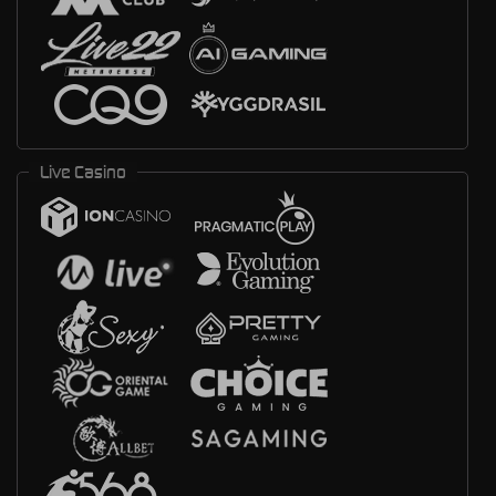
Live Casino