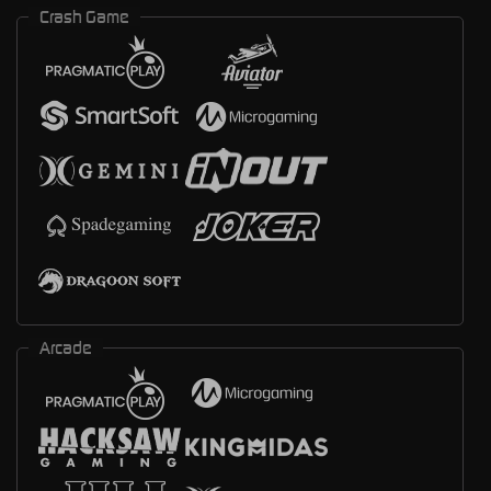
Crash Game
Arcade