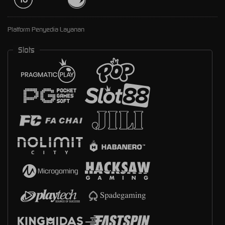
Platform Penyedia Layanan
Slots