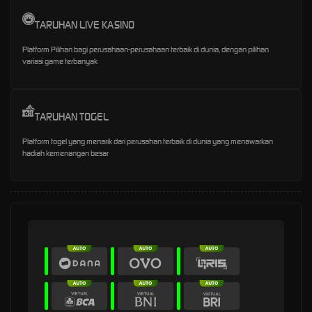
TARUHAN LIVE KASINO
Platform Pilihan bagi perusahaan-perusahaan terbaik di dunia, dengan pilihan
variasi game terbanyak
TARUHAN TOGEL
Platform togel yang menarik dari perusahan terbaik di dunia yang menawarkan
hadiah kemenangan besar