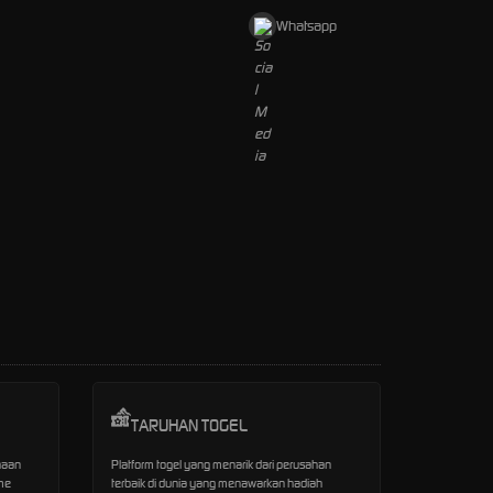
Whatsapp
TARUHAN TOGEL
haan
Platform togel yang menarik dari perusahan
ame
terbaik di dunia yang menawarkan hadiah