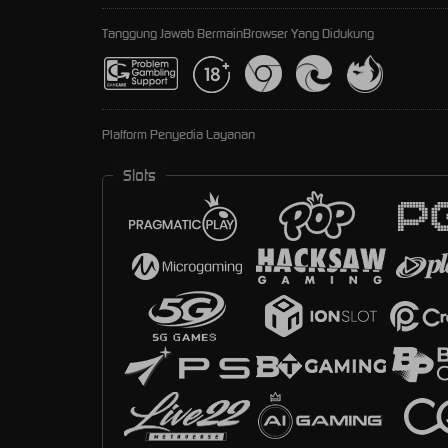
Tanggung Jawab Bermain
Browser Yang Didukung
Platform Penyedia Layanan
Slots