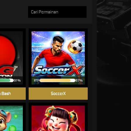
91%
RTP
87%
n Bash
SoccerX