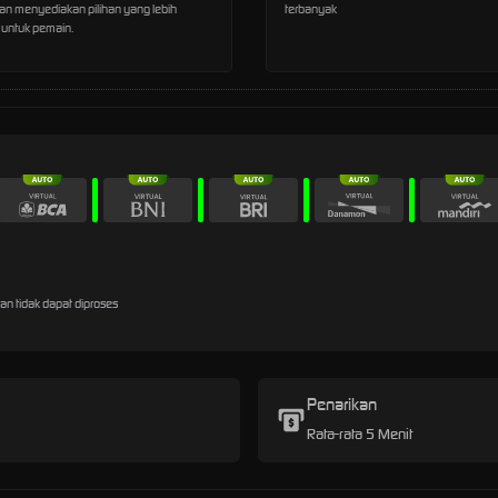
 dan menyediakan pilihan yang lebih
terbanyak
untuk pemain.
an tidak dapat diproses
Penarikan
Rata-rata 5 Menit