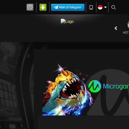
Main di Telegram
HOT