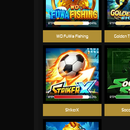
RTP
84%
RTP
WD FuWa Fishing
Golden T
RTP
83%
RTP
StrikerX
Socc